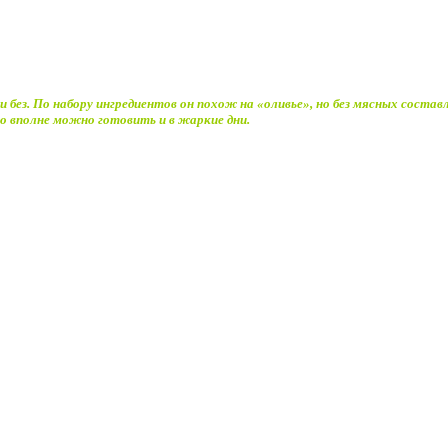
и без. По набору ингредиентов он похож на «оливье», но без мясных соста
о вполне можно готовить и в жаркие дни.