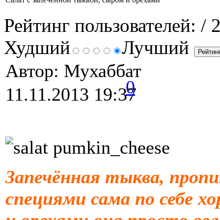
Рейтинг пользователей:
/ 
Худший
Лучший
Автор: Мухаббат
0
11.11.2013 19:37
Запечённая тыква, проп
специями сама по себе хо
и орехами она просто ве