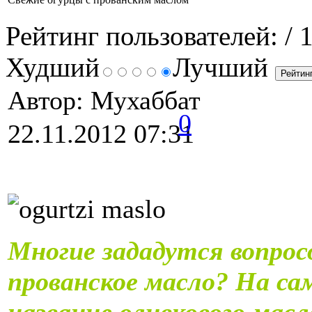
Рейтинг пользователей:
/ 
Худший
Лучший
Автор: Мухаббат
0
22.11.2012 07:31
Многие зададутся вопрос
прованское масло? На са
название оливкового масл