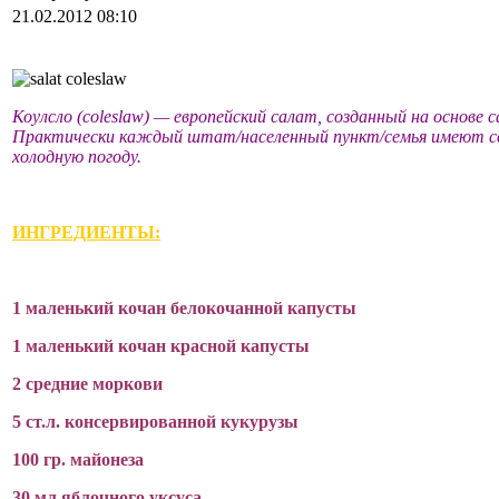
21.02.2012 08:10
Коулсло (coleslaw) — европейский салат, созданный на основ
Практически каждый штат/населенный пункт/семья имеют свои
холодную погоду.
ИНГРЕДИЕНТЫ:
1 маленький кочан белокочанной капусты
1 маленький кочан красной капусты
2 средние моркови
5 ст.л. консервированной кукурузы
100 гр. майонеза
30 мл яблочного уксуса